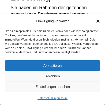
Sie haben im Rahmen der geltenden
gesetzlichen Bestimmungen jederzeit
das Recht auf unentgeltliche Auskunft
Einwilligung verwalten
über
Um dir ein optimales Erlebnis zu bieten, verwenden wir Technologien wie
Ihre gespeicherten personenbezogenen
Cookies, um Geräteinformationen zu speichern und/oder darauf
Daten, deren Herkunft und Empfänger
zuzugreifen. Wenn du diesen Technologien zustimmst, können wir Daten
wie das Surfverhalten oder eindeutige IDs auf dieser Website verarbeiten.
und den Zweck der Datenverarbeitung
Wenn du deine Einwillligung nicht erteilst oder zurückziehst, können
bestimmte Merkmale und Funktionen beeinträchtigt werden.
und
ggf. ein Recht auf Berichtigung oder
Akzeptieren
Löschung dieser Daten. Hierzu sowie zu
weiteren Fragen zum Thema
Ablehnen
personenbezogene Daten können Sie
sich jederzeit an uns wenden.
Einstellungen ansehen
Kontak
Recht auf
öffnen
Datenschutz
Impressum